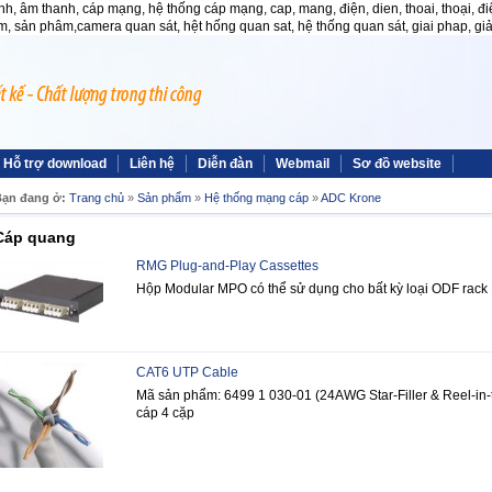
h, âm thanh, cáp mạng, hệ thống cáp mạng, cap, mang, điện, dien, thoai, thoại, điện 
, sản phâm,camera quan sát, hệt hống quan sat, hệ thống quan sát, giai phap, giải p
Hỗ trợ download
Liên hệ
Diễn đàn
Webmail
Sơ đồ website
ạn đang ở:
Trang chủ
»
Sản phẩm
»
Hệ thống mạng cáp
»
ADC Krone
Cáp quang
RMG Plug-and-Play Cassettes
Hộp Modular MPO có thể sử dụng cho bất kỳ loại ODF rac
CAT6 UTP Cable
Mã sản phẩm: 6499 1 030-01 (24AWG Star-Filler & Reel-in-
cáp 4 cặp