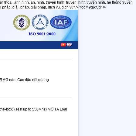
thoại, anh ninh, an, ninh, truyen hinh, truyen, hinh truyền hình, hệ thống truyền
háp, giải, pháp, giải pháp, dịch vụ, dich vu" />
fiogf49gjkf0d" />
k RMG nào. Các đầu nối quang
the-box) (Test up to 550Mhz) MÔ TẢ Loại