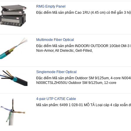
RMG Empty Panel
Đặc điểm Mã sản phẩm Cao 1RU (4.45 cm) có thể gắn 3 hộ
Multimode Fiber Optical
Đặc điểm Mã sản phẩm INDOOR/ OUTDOOR 10Gbit OM-3 Fib
Non-Armor, All Dielectic, Gell-Filled,
Singlemode Fiber Optical
Đặc điểm Mã sản phẩm Outdoor SM 9/125um, 4-core N00
N008CTSLZH050U Outdoor SM 9/125um, 12-core
4-pair UTP CAT5E Cable
Mã sản phẩm: 6499 1 028-01 MÔ TẢ Loại cáp 4 cặp xoắn 