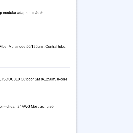
p modular adapter ; màu đen
er Multimode 50/125um , Central tube,
4LTSDUC010 Outdoor SM 9/125um, 8-core
đôi – chuẩn 24AWG Môi trường sử