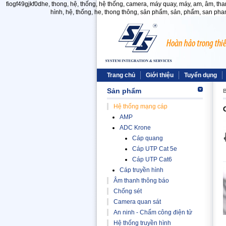
fiogf49gjkf0dhe, thong, hệ, thống, hệ thống, camera, máy quay, máy, am, âm, than
hình, hệ, thống, he, thong thông, sản phẩm, sản, phẩm, san pham
Trang chủ
Giới thiệu
Tuyển dụng
Sản phẩm
B
Hệ thống mạng cáp
AMP
ADC Krone
Cáp quang
Cáp UTP Cat 5e
Cáp UTP Cat6
Cáp truyền hình
Âm thanh thông báo
Chống sét
Camera quan sát
An ninh - Chấm công điện tử
Hệ thống truyền hình